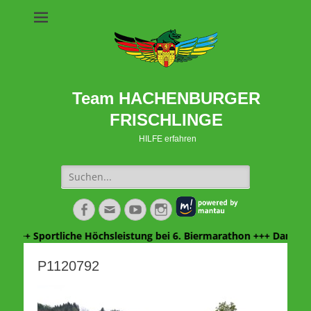
Team HACHENBURGER
FRISCHLINGE
HILFE erfahren
Suche
nach:
Facebook
E-
YouTube
Instagram
Mail
+++ Sportliche Höchsleistung bei 6. Biermarathon +++ Danke We
P1120792