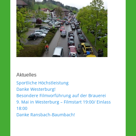
Aktuelles
Sportliche Höchstleistung
Danke Westerburg!
Besondere Filmvorführung auf der Brauerei
9. Mai in Westerburg – Filmstart 19:00/ Einlass
18:00
Danke Ransbach-Baumbach!