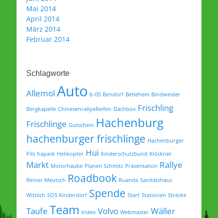
Mai 2014
April 2014
März 2014
Februar 2014
Schlagworte
Auto
Allemol
b-05
Bendorf
Betlehem
Bindweider
Frischling
Bergkapelle
ChinesenrallyeReifen
Dachbox
Hachenburg
Frischlinge
Gutschein
hachenburger frischlinge
Hachenburger
Hui
Pils
hapack
Helikopter
Kinderschutzbund
Klöckner
Markt
Rallye
Motorhaube
Planen Schmitz
Präsentation
Roadbook
Reiner Meutsch
Ruanda
Sanitätshaus
Spende
Wittlich
SOS Kinderdorf
Start
Stationen
Strecke
Team
Taufe
Volvo
Wäller
Video
Webmaster