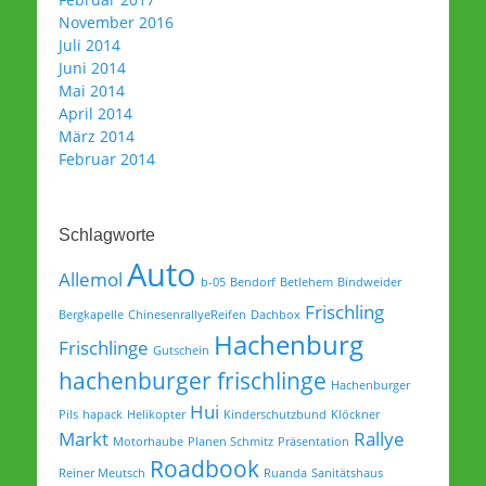
November 2016
Juli 2014
Juni 2014
Mai 2014
April 2014
März 2014
Februar 2014
Schlagworte
Auto
Allemol
b-05
Bendorf
Betlehem
Bindweider
Frischling
Bergkapelle
ChinesenrallyeReifen
Dachbox
Hachenburg
Frischlinge
Gutschein
hachenburger frischlinge
Hachenburger
Hui
Pils
hapack
Helikopter
Kinderschutzbund
Klöckner
Markt
Rallye
Motorhaube
Planen Schmitz
Präsentation
Roadbook
Reiner Meutsch
Ruanda
Sanitätshaus