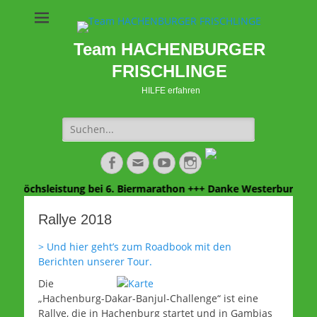
Team HACHENBURGER
FRISCHLINGE
HILFE erfahren
Suche
nach:
Facebook
E-
YouTube
Instagram
Mail
e Höchsleistung bei 6. Biermarathon +++ Danke Westerburg für e
Rallye 2018
> Und hier geht’s zum Roadbook mit den
Berichten unserer Tour.
Die
„Hachenburg-Dakar-Banjul-Challenge“ ist eine
Rallye, die in Hachenburg startet und in Gambias