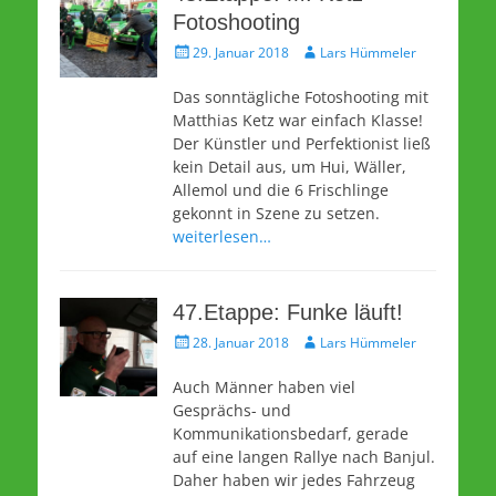
Fotoshooting
Veröffentlicht
Autor
29. Januar 2018
Lars Hümmeler
am
Das sonntägliche Fotoshooting mit
Matthias Ketz war einfach Klasse!
Der Künstler und Perfektionist ließ
kein Detail aus, um Hui, Wäller,
Allemol und die 6 Frischlinge
gekonnt in Szene zu setzen.
weiterlesen…
47.Etappe: Funke läuft!
Veröffentlicht
Autor
28. Januar 2018
Lars Hümmeler
am
Auch Männer haben viel
Gesprächs- und
Kommunikationsbedarf, gerade
auf eine langen Rallye nach Banjul.
Daher haben wir jedes Fahrzeug