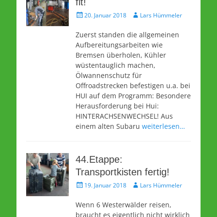
fit!
Veröffentlicht
Autor
20. Januar 2018
Lars Hümmeler
am
Zuerst standen die allgemeinen
Aufbereitungsarbeiten wie
Bremsen überholen, Kühler
wüstentauglich machen,
Ölwannenschutz für
Offroadstrecken befestigen u.a. bei
HUI auf dem Programm: Besondere
Herausforderung bei Hui:
HINTERACHSENWECHSEL! Aus
einem alten Subaru
weiterlesen…
44.Etappe:
Transportkisten fertig!
Veröffentlicht
Autor
19. Januar 2018
Lars Hümmeler
am
Wenn 6 Westerwälder reisen,
braucht es eigentlich nicht wirklich