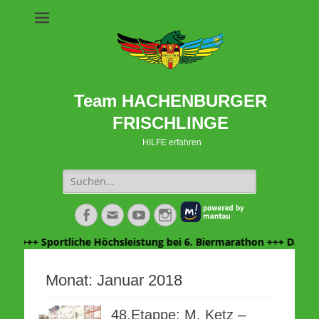
Team HACHENBURGER
FRISCHLINGE
HILFE erfahren
Suche
nach:
Facebook
E-
YouTube
Instagram
Mail
+++ Sportliche Höchsleistung bei 6. Biermarathon +++ Danke We
Monat:
Januar 2018
48.Etappe: M. Ketz –