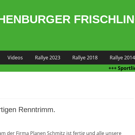
HENBURGER FRISCHLI
Videos
Rallye 2023
Rallye 2018
Rallye 2014
+++ Sportliche Hö
ertigen Renntrimm.
am der Firma Planen Schmitz ist fertig und alle unsere