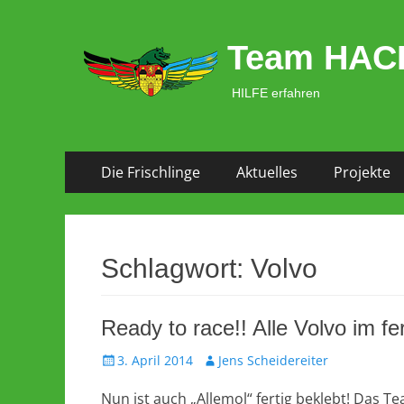
Team HAC
HILFE erfahren
Zum
Primäres Menü
Die Frischlinge
Aktuelles
Projekte
Inhalt
springen
Schlagwort:
Volvo
Ready to race!! Alle Volvo im f
Veröffentlicht
Autor
3. April 2014
Jens Scheidereiter
am
Nun ist auch „Allemol“ fertig beklebt! Das Te