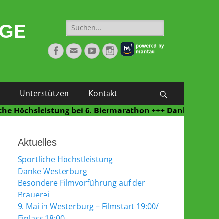
Suche
NGE
nach:
Facebook
E-
YouTube
Instagram
Mail
Unterstützen
Kontakt
Suchen
chsleistung bei 6. Biermarathon +++ Danke Westerburg f
Aktuelles
Sportliche Höchstleistung
Danke Westerburg!
Besondere Filmvorführung auf der
Brauerei
9. Mai in Westerburg – Filmstart 19:00/
Einlass 18:00