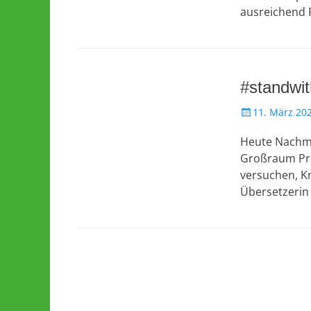
ausreichend 
#standwit
Veröffentlicht
11. März 20
am
Heute Nachmit
Großraum Prz
versuchen, Kr
Übersetzerin 