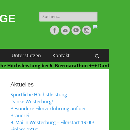
Suche
NGE
nach:
Facebook
E-
YouTube
Instagram
Mail
Unterstützen
Kontakt
Suchen
öchsleistung bei 6. Biermarathon +++ Danke Westerburg 
Aktuelles
Sportliche Höchstleistung
Danke Westerburg!
Besondere Filmvorführung auf der
Brauerei
9. Mai in Westerburg – Filmstart 19:00/
Einlass 18:00