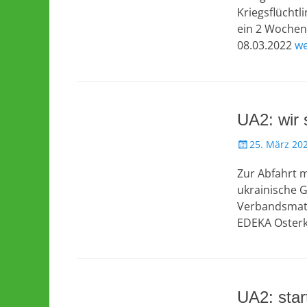
Kriegsflüchtl
ein 2 Wochen
08.03.2022
we
UA2: wir
Veröffentlicht
25. März 20
am
Zur Abfahrt m
ukrainische 
Verbandsmate
EDEKA Oster
UA2: star