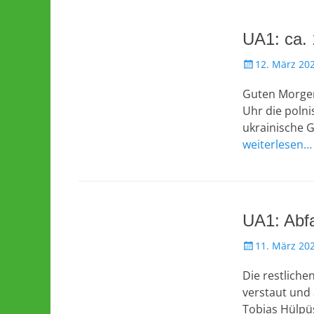
UA1: ca.
Veröffentlicht
12. März 20
am
Guten Morgen
Uhr die polni
ukrainische G
weiterlesen…
UA1: Abfa
Veröffentlicht
11. März 20
am
Die restliche
verstaut und 
Tobias Hülp