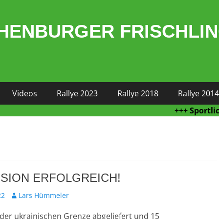
HENBURGER FRISCHLI
Videos
Rallye 2023
Rallye 2018
Rallye 2014
+++ Sportliche H
SSION ERFOLGREICH!
Autor
22
Lars Hümmeler
 der ukrainischen Grenze abgeliefert und 15