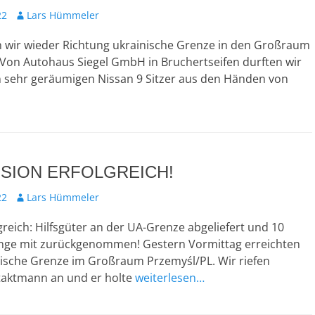
Autor
22
Lars Hümmeler
n wir wieder Richtung ukrainische Grenze in den Großraum
 Von Autohaus Siegel GmbH in Bruchertseifen durften wir
n sehr geräumigen Nissan 9 Sitzer aus den Händen von
SSION ERFOLGREICH!
Autor
22
Lars Hümmeler
greich: Hilfsgüter an der UA-Grenze abgeliefert und 10
linge mit zurückgenommen! Gestern Vormittag erreichten
nische Grenze im Großraum Przemyśl/PL. Wir riefen
aktmann an und er holte
weiterlesen…