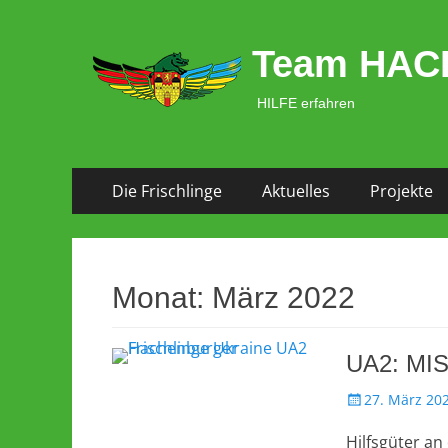
Team HAC
HILFE erfahren
Zum
Primäres Menü
Die Frischlinge
Aktuelles
Projekte
Inhalt
springen
Monat:
März 2022
UA2: MI
Veröffentlicht
27. März 20
am
Hilfsgüter an