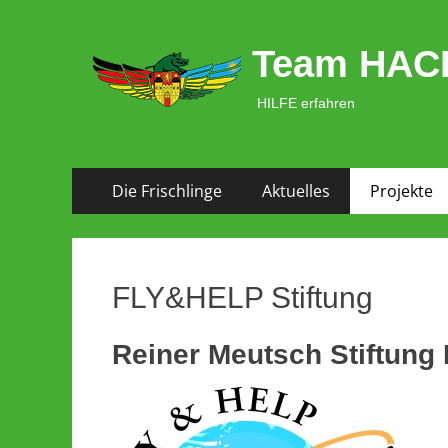
Team HAC
HILFE erfahren
Zum
Primäres Menü
Die Frischlinge
Aktuelles
Projekte
Inhalt
springen
FLY&HELP Stiftung
Reiner Meutsch Stiftung