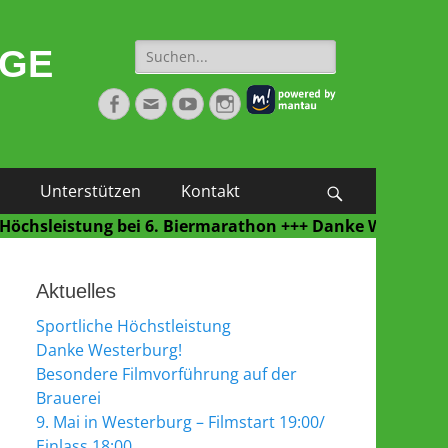
Suche
NGE
nach:
Facebook
E-
YouTube
Instagram
Mail
Unterstützen
Kontakt
Suchen
eistung bei 6. Biermarathon +++ Danke Westerburg für e
Aktuelles
Sportliche Höchstleistung
Danke Westerburg!
Besondere Filmvorführung auf der
Brauerei
9. Mai in Westerburg – Filmstart 19:00/
Einlass 18:00