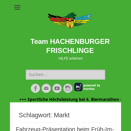
Team HACHENBURGER
FRISCHLINGE
HILFE erfahren
Suche
nach:
Facebook
E-
YouTube
Instagram
Mail
+++ Sportliche Höchsleistung bei 6. Biermarathon +++ Da
Schlagwort:
Markt
Fahrzeug-Präsentation beim Früh-Im-