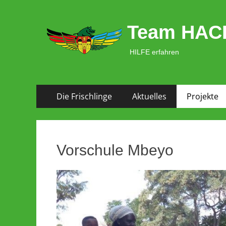
Team HAC
HILFE erfahren
Zum
Primäres Menü
Die Frischlinge
Aktuelles
Projekte
Inhalt
springen
Vorschule Mbeyo