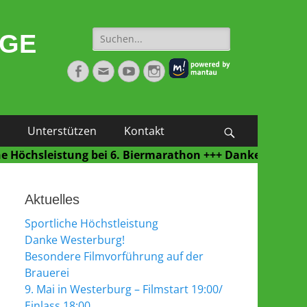
Suche
NGE
nach:
Facebook
E-
YouTube
Instagram
Mail
Unterstützen
Kontakt
Suchen
leistung bei 6. Biermarathon +++ Danke Westerburg für 
Aktuelles
Sportliche Höchstleistung
Danke Westerburg!
Besondere Filmvorführung auf der
Brauerei
9. Mai in Westerburg – Filmstart 19:00/
Einlass 18:00