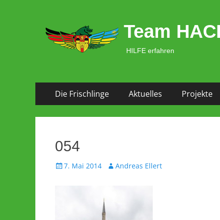
Team HAC
HILFE erfahren
Zum
Primäres Menü
Die Frischlinge
Aktuelles
Projekte
Inhalt
springen
054
Veröffentlicht
Autor
7. Mai 2014
Andreas Ellert
am