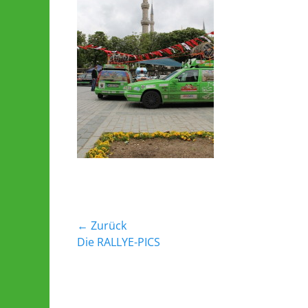
Beitrags-
← Zurück
Vorheriger
Die RALLYE-PICS
Navigation
Beitrag: