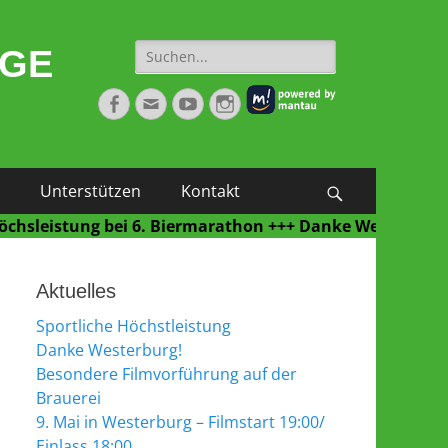
Suche
NGE
nach:
Facebook
E-
YouTube
Instagram
Mail
Unterstützen
Kontakt
Suchen
istung bei 6. Biermarathon +++ Danke Westerburg für ei
Aktuelles
Sportliche Höchstleistung
Danke Westerburg!
Besondere Filmvorführung auf der
Brauerei
9. Mai in Westerburg – Filmstart 19:00/
Einlass 18:00