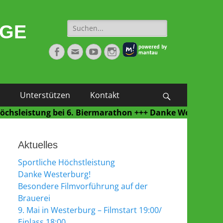
Suche
NGE
nach:
Facebook
E-
YouTube
Instagram
Mail
Unterstützen
Kontakt
Suchen
istung bei 6. Biermarathon +++ Danke Westerburg für ein
Aktuelles
Sportliche Höchstleistung
Danke Westerburg!
Besondere Filmvorführung auf der
Brauerei
9. Mai in Westerburg – Filmstart 19:00/
Einlass 18:00