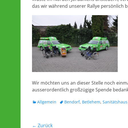
das wir während unserer Rallye persönlich 
Wir möchten uns an dieser Stelle noch einma
ausserordentlich großzügige Spende bedan
Kategorien
Schlagworte
Allgemein
Bendorf
,
Betlehem
,
Sanitätshaus 
Beitrags-
← Zurück