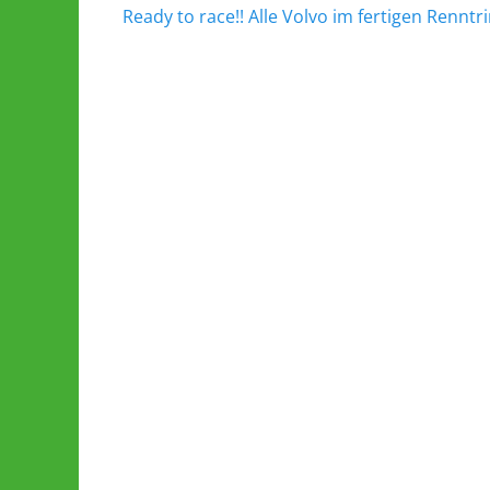
Vorheriger
Ready to race!! Alle Volvo im fertigen Rennt
Navigation
Beitrag: