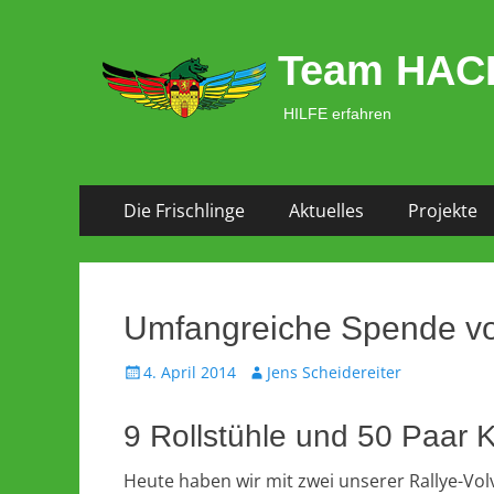
Team HAC
HILFE erfahren
Zum
Primäres Menü
Die Frischlinge
Aktuelles
Projekte
Inhalt
springen
Umfangreiche Spende vom
Veröffentlicht
Autor
4. April 2014
Jens Scheidereiter
am
9 Rollstühle und 50 Paar K
Heute haben wir mit zwei unserer Rallye-Vol