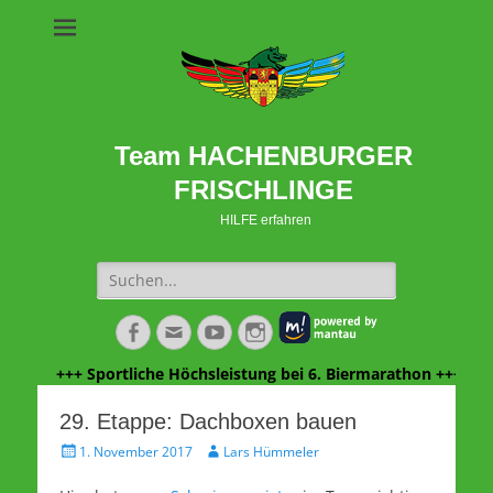
Team HACHENBURGER
FRISCHLINGE
HILFE erfahren
Suche
nach:
Facebook
E-
YouTube
Instagram
Mail
+++ Sportliche Höchsleistung bei 6. Biermarathon +++ Danke
29. Etappe: Dachboxen bauen
Veröffentlicht
Autor
1. November 2017
Lars Hümmeler
am