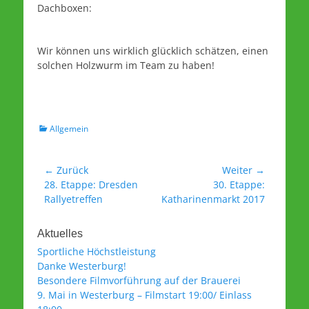
Dachboxen:
Wir können uns wirklich glücklich schätzen, einen
solchen Holzwurm im Team zu haben!
Kategorien
Allgemein
Beitrags-
← Zurück
Weiter →
Vorheriger
Nächster
28. Etappe: Dresden
30. Etappe:
Navigation
Beitrag:
Beitrag:
Rallyetreffen
Katharinenmarkt 2017
Aktuelles
Sportliche Höchstleistung
Danke Westerburg!
Besondere Filmvorführung auf der Brauerei
9. Mai in Westerburg – Filmstart 19:00/ Einlass