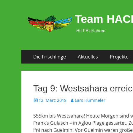
Team HAC
HILFE erfahren
Zum
Primäres Menü
Die Frischlinge
Aktuelles
Projekte
Inhalt
springen
Tag 9: Westsahara erreic
Veröffentlicht
Autor
12. März 2018
Lars Hümmeler
am
555km bis Westsahara! Heute Morgen sind wi
Frank’s Gulasch – in Aglou Plage gestartet. 
Ifni nach Guelmin. Vor Guelmin waren große