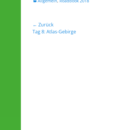
Kategorien
Allgemein
,
Roadbook 2018
Beitrags-
← Zurück
Vorheriger
Tag 8: Atlas-Gebirge
Navigation
Beitrag: