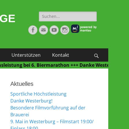
Suche
NGE
nach:
Facebook
E-
YouTube
Instagram
Mail
Unterstützen
Kontakt
Suchen
ng bei 6. Biermarathon +++ Danke Westerburg für eine t
Aktuelles
Sportliche Höchstleistung
Danke Westerburg!
Besondere Filmvorführung auf der
Brauerei
9. Mai in Westerburg – Filmstart 19:00/
Einlass 18:00