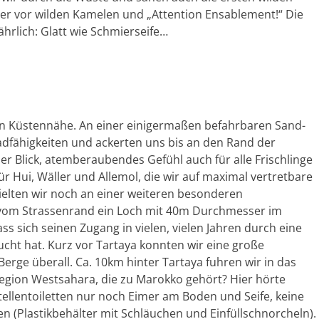
er vor wilden Kamelen und „Attention Ensablement!“ Die
hrlich: Glatt wie Schmierseife…
n Küstennähe. An einer einigermaßen befahrbaren Sand-
adfähigkeiten und ackerten uns bis an den Rand der
er Blick, atemberaubendes Gefühl auch für alle Frischlinge
Hui, Wäller und Allemol, die wir auf maximal vertretbare
elten wir noch an einer weiteren besonderen
t vom Strassenrand ein Loch mit 40m Durchmesser im
ss sich seinen Zugang in vielen, vielen Jahren durch eine
ucht hat. Kurz vor Tartaya konnten wir eine große
erge überall. Ca. 10km hinter Tartaya fuhren wir in das
Region Westsahara, die zu Marokko gehört? Hier hörte
tellentoiletten nur noch Eimer am Boden und Seife, keine
 (Plastikbehälter mit Schläuchen und Einfüllschnorcheln).