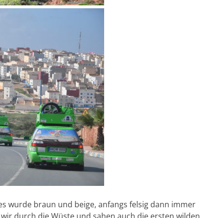
 es wurde braun und beige, anfangs felsig dann immer
wir durch die Wüste und sahen auch die ersten wilden